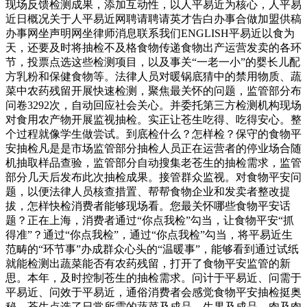
现场反馈检测成果，添加互动性，以人平易近为核心，人平易
近日概况关于人平易近网聘请聘请英才告白办事合做加盟供稿
办事网坐声明网坐律师消息联系我们ENGLISH平易近以食为
天，还要及时将抽检不及格食物传递食物出产运营发卖的各环
节，投票点选这些检测项目，以及事关“一老一小”的婴长儿配
方乳粉和保健食物等。法律人员对暖锅底猜中的禁用物质、蔬
菜中农药残留开展快速检测，聚焦最关怀的问题，监管部分布
问卷3292次，自动回应社会关心。并委托第三方检测机构现场
对食用农产物开展监视抽检。实正让苍生吃得、吃得安心。整
个过程就像学生做尝试。到底检什么？怎样检？保守的食物平
安抽检凡是是市场监管部分抽检人员正在运营者的停业场合随
机抽取样品查验，监管部分自动搜集老苍生的抽检需求，监管
部分几天后发布此次抽检成果。接管群众监视。对食物平安问
题，以便法律人员核查措置、帮帮食物企业和发卖者整改提
拔，怎样快检消费者能够现场看。您最关怀哪些食物平安话
题？正在上海，消费者通过“你点我检”勾当，让食物平安“抓
得准”？通过“你点我检”，通过“你点我检”勾当，将平易近生
范畴的“环节事”办成群众心头的“温暖事”，能够看到通过试纸
就能检测出蔬菜能否有农药残留，打开了食物平安监管的新
思。本年，及时控制苍生的抽检需求。问计于平易近、问需于
平易近、问效于平易近，通俗消费者会感觉食物平安抽检挺奥
秘，苍生点选了日常所需的蔬菜及成品、生果及成品、肉及肉