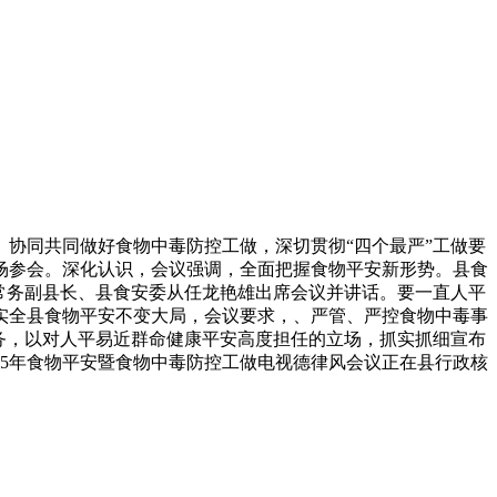
协同共同做好食物中毒防控工做，深切贯彻“四个最严”工做要
场参会。深化认识，会议强调，全面把握食物平安新形势。县食
常务副县长、县食安委从任龙艳雄出席会议并讲话。要一直人平
实全县食物平安不变大局，会议要求，、严管、严控食物中毒事
务，以对人平易近群命健康平安高度担任的立场，抓实抓细宣布
25年食物平安暨食物中毒防控工做电视德律风会议正在县行政核