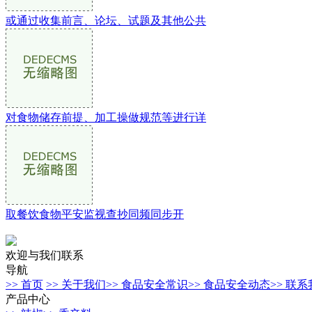
或通过收集前言、论坛、试题及其他公共
对食物储存前提、加工操做规范等进行详
取餐饮食物平安监视查抄同频同步开
欢迎与我们联系
导航
>> 首页
>> 关于我们
>> 食品安全常识
>> 食品安全动态
>> 联
产品中心