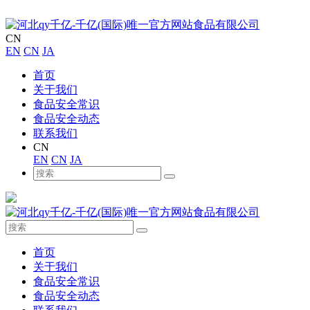
CN
EN
CN
JA
首页
关于我们
食品安全常识
食品安全动态
联系我们
CN
EN
CN
JA
首页
关于我们
食品安全常识
食品安全动态