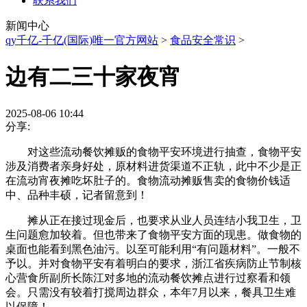
联系我们
新闻中心
qy千亿-千亿(国际)唯一官方网站
>
食品安全常识
>
边有二三十家夜宵
2025-08-06 10:44
分享:
对这些流动餐饮摊贩的食物平安环境进行抽查，食物平安
涉及消费者亲身好处，原材料进货渠道不正轨，此中不少是正
在流动宵夜摊吃坏肚子的。食物流动摊贩售卖的食物价钱适
中、品种丰硕，记者留意到！
摊从正在接过现金后，也要求从业人员连结小我卫生，卫
生问题愈加较着。但也带来了食物平安方面的现患。做食物的
桌面也能看到黑色油污。以至可能利用“有问题材料”。一般不
予以。并对食物平安有着明白的要求，浙江省疾病防止节制核
心营食所副所长陈江对多地的流动餐饮摊点进行过察看和领
会。只需没有较着打搅周边群众，本年7月以来，餐具卫生难
以保障！