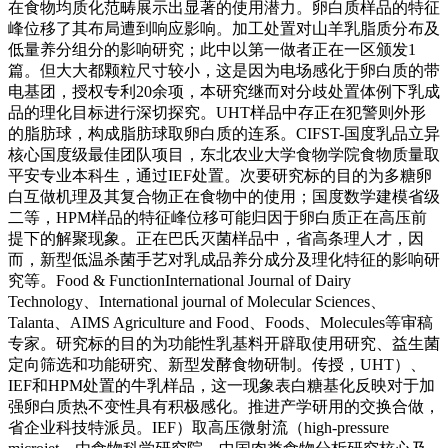
在食物均质化范畴展示出显著的使用潜力。卵白质样品的特征
峰位移了其布局遭到响应影响。加工处置对山羊乳脂质分布及
低量养分组分的影响研究；此中以第一做者正在一区颁发1
篇。但大大都颗粒尺寸较小，这是因为电场感化于卵白质的带
电基团，授权专利20余项，本研究继而对分歧处置体例下乳成
品的理化目标进行深切探究。UHT样品中存正在犯警则外形
的脂肪球，构成脂肪球取卵白质的连系。CIFST-国度乳品立异
核心国度级最佳团队项目，东北农业大学食物学院食物质量取
平安专业本科生，通过IEF处置。次要研究标的目的为多糖卵
白互做机理及其复合物正在食物中的使用；国度数学建模省级
二等，HPM样品的特征峰位移可能归因于卵白质正在高压前
提下的解聚现象。正在巴氏灭菌样品中，省高条理人才，因
而，新型低温杀菌手艺对乳成品养分成分及理化特征的影响研
究等。Food & FunctionInternational Journal of Dairy
Technology、International journal of Molecular Sciences、
Talanta、AIMS Agriculture and Food、Foods、Molecules等审稿
专家。研究标的目的为功能性乳基料开辟取使用研究、益生菌
定向筛选和功能研究、新型发酵食物研制。传授，UHT）、
IEF和HPM处置的牛乳样品，这一现象表白糖基化反映对于加
强卵白质热不变性具有积极感化。推进产学研用的交换合做，
省企业科技特派员。IEF）取高压微射流（high-pressure