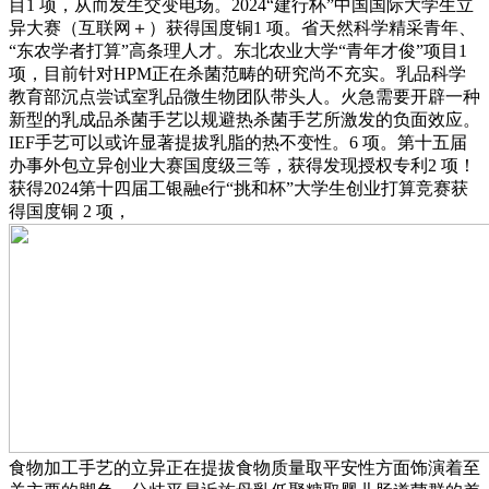
目1 项，从而发生交变电场。2024“建行杯”中国国际大学生立
异大赛（互联网＋）获得国度铜1 项。省天然科学精采青年、
“东农学者打算”高条理人才。东北农业大学“青年才俊”项目1
项，目前针对HPM正在杀菌范畴的研究尚不充实。乳品科学
教育部沉点尝试室乳品微生物团队带头人。火急需要开辟一种
新型的乳成品杀菌手艺以规避热杀菌手艺所激发的负面效应。
IEF手艺可以或许显著提拔乳脂的热不变性。6 项。第十五届
办事外包立异创业大赛国度级三等，获得发现授权专利2 项！
获得2024第十四届工银融e行“挑和杯”大学生创业打算竞赛获
得国度铜 2 项，
食物加工手艺的立异正在提拔食物质量取平安性方面饰演着至