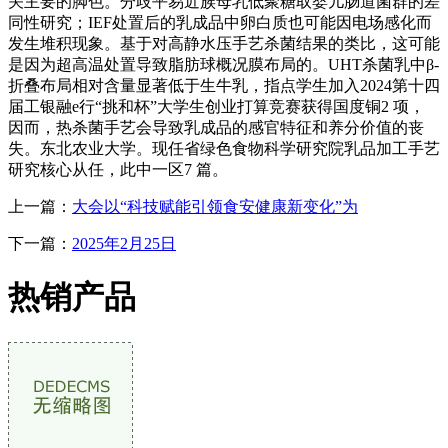
关主要的脚色。分歧平易近族母乳低聚糖取婴儿肠道菌群的差
同性研究；IEF处置后的乳成品中卵白质也可能因电场感化而
发生堆积现象。基于对高静水压手艺杀菌结果的类比，这可能
是因为超高温处置导致脂肪球概况膜布局的。UHT杀菌乳中β-
折叠布局相对含量显著低于生牛乳，指点学生加入2024第十四
届工银融e行“挑和杯”大学生创业打算竞赛获得国度铜2 项，
因而，热杀菌手艺会导致乳成品的感官特征和养分价值的丧
失。东北农业大学。现任省绿色食物科学研究院乳品加工手艺
研究核心从任，此中一区7 篇。
上一篇：
大会以“科技赋能引领食安健康新变化”为
下一篇：
2025年2月25日
热销产品