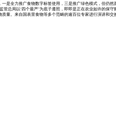
一是全力推广食物数字标签使用，三是推广绿色模式，但仍然面对
y）看来，“市场监管总局以‘四个最严’为底子遵照，即即是正在农业
物质量。来自国表里食物等多个范畴的逾百位专家进行演讲和交