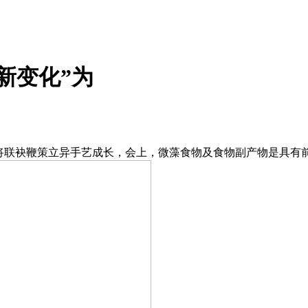
新变化”为
）将联袂鞭策立异手艺成长，会上，微藻食物及食物副产物是具有