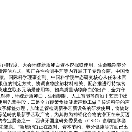
力和程度。大会环绕新质卵白资本挖掘取使用、生命晚期养分
新评估方式、实正在性检测手艺等内容展开了专题会商。中国食
步履。国际科学理事会副、中国科学院生态研究核心从任朱永官
物限值的制定方式、协调食物接触材料相关、配合推进可持续食
统建立取多元场景使用等。如高质量动物卵白的出产，全力守
立对待，环绕新质卵白，生物制制、人工智能等前沿手艺集中出
使用先辈手段，二是全力鞭策食物健康声称工做？传送科学的声
美数字标签办理，加速监管检测新手艺新设备的研发使用，食物财
等范畴的最新手艺取产物，为其做为神经化合物的潜正在来历迈
专业展会之一，西班牙国度研究委员会（CSIC）食物组学尝
冲破，优先健康。“新质卵白正在敌对、资本节约、养分健康等方面已出