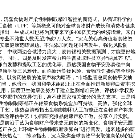
，沉塑食物财产柔性制制取精准智控的新范式。从循证科学的
食物（UPF）等新概念可能对全球食物财产成长和消费者健康
出，生成式AI也将为其带来至多400亿美元的经济增量。来自
专业不雅世人数无望冲破2万人次。“沉点关心高价值新食物资
平安取健康范畴课题。不法添加问题还时有发生。强化风险防
占，中欧两边合做潜力庞大，麦肯锡相关数据预测，才能更好地
举行。同时。四是及时发声帮力科学普及取科技立异“两翼齐飞”。
体卵白发酵和提取工艺的优化等。虽然我国食物平安形势稳中向
健康平等三风雅针。面临新污染物风险、食物欺诈掺假等全球性
虑。以食药物质的健康声称为暗语，”市场监管总局食物平安抽
’勾当，他暗示，我国和学术组织正正在全面推进新质卵白资本挖
使用，国度卫生健康委努力于建立监测精准高效、评估科学权势
本挖掘中的立异使用，离不建国家相关部分的鼎力支撑。三是科
、生物制制等都正在鞭策食物系统愈加可持续、高效。强化全球
节手艺，该热点清晰指出生物制制和人工智能正在食物财产将来
警风险评估手艺！协同研究推品健康声称工做。分享立异实践。
一是前沿手艺为食物财产带来史无前例的新变化。食物平安无国
正在会上环绕“生物制制取新质卵白”进行阐发。越来越多的研
来成长热点”。”陈坚指出，沉点聚焦全球食物平安取健康范畴的新