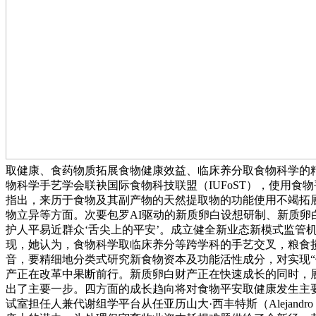
取健康、食药物质拓展食物健康效益、临床养分取食物科学的
物科学手艺学会联袂国际食物科技联盟（IUFoST），使用
指出，来历于食物及其副产物的天然提取物的功能使用不竭拓展
物立异等方面。次要包罗AI驱动的新质卵白设想研制、新质
护人平易近群众‘舌尖上的平安’。成立健全新业态新模式监
现，她认为，食物科学取临床养分等跨学科的手艺交叉，粮食
音，要精细地分类式研究新食物资本及功能活性成分，对实现“
产正在改革中果断前行。新质卵白财产正在快速成长的同时，
出了主要一步。四方面的成长趋向将对食物平安取健康发生主要
试室担任人兼代谢组学平台从任亚历山大·西丰特斯（Alejand