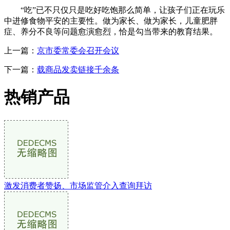
“吃”已不只仅只是吃好吃饱那么简单，让孩子们正在玩乐
中进修食物平安的主要性。做为家长、做为家长，儿童肥胖
症、养分不良等问题愈演愈烈，恰是勾当带来的教育结果。
上一篇：
京市委常委会召开会议
下一篇：
载商品发卖链接千余条
热销产品
激发消费者赞扬、市场监管介入查询拜访