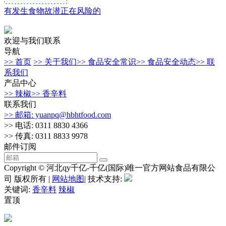
有发生食物故潜正在风险的
欢迎与我们联系
导航
>> 首页
>> 关于我们
>> 食品安全常识
>> 食品安全动态
>> 联
系我们
产品中心
>> 辣椒
>> 香辛料
联系我们
>> 邮箱: yuanpq@hbhtfood.com
>> 电话: 0311 8830 4366
>> 传真: 0311 8833 9978
邮件订阅
Copyright © 河北qy千亿-千亿(国际)唯一官方网站食品有限公
司 版权所有 |
网站地图
| 技术支持:
关键词:
香辛料
辣椒
置顶