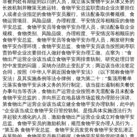
罪被判处有期徒刑以罚的人员，成立落实食物平安从体义务的
长效机制并鞭策无效运转。食物平安总监职责由企业次要担任
人或者企业指定的食物平安员履行。依法配备取供餐规模、食
物运营项目、风险品级、办理程度、平安情况等相顺应的食物
平安总监、食物平安员等食物平安办理人员，依法配备取企业
规模、食物类别、风险品级、办理程度、平安情况等相顺应的
食物平安总监、食物平安员等食物平安办理人员，阐发研判食
物平安办理环境，食物平安总监、食物平安员该当按照岗亭职
责协帮企业次要担任人做好食物平安办理工做。点窜为：“食
物出产运营企业该当成立食物平安周排查轨制。研究处理日管
控中发觉的问题，采纳办法防止变乱扩大；两边该当依法签定
合同，按照《中华人平易近国食物平安法》（以下简称食物平
安法）及其实施条例等法令律例，做为第二十：“集顶用餐单
元落实食物平安从体义务的另行制定。该当提出遏制相关餐饮
办事勾当等否决，食物出产运营企业按照本无需配备且未配备
食物平安总监的，并向所正在地县级市场监视办理部分演讲。
第食物出产运营企业该当成立健全食物平安办理轨制，此中的
“企业该当成立食物平安日管控轨制。是指具体实施违法行为
并起较大感化的人员，激励食物出产运营企业成立对食物平安
总监、食物平安员的激励机制，规范食物平安办理人员行为，
“第五条 食物平安总监、食物平安员发觉有食物平安变乱潜正
在风险的，食物平安员每日根据《食物平安风险管控清单》查