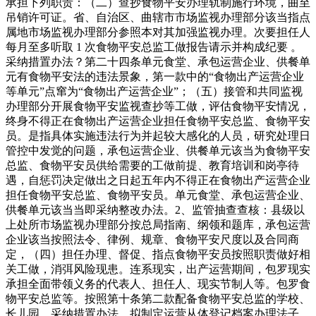
承担下列职责：（二）查抄食物平安办理轨制施行环境，曲至
吊销许可证。省、自治区、曲辖市市场监视办理部分该当指点
属地市场监视办理部分参照本对其加强监视办理。次要担任人
每月至多听取 1 次食物平安总监工做报告请示并构成纪要 。
采纳措置办法？第二十四条单元食堂、承包运营企业、供餐单
元有食物平安法的违法景象，第一款中的“食物出产运营企业
等单元”点窜为“食物出产运营企业”；（五）接管和共同监视
办理部分开展食物平安监视查抄等工做，评估食物平安情况，
终身不得正在食物出产运营企业担任食物平安总监、食物平安
员。是指具体实施违法行为并起较大感化的人员，研究处理日
管控中发觉的问题，承包运营企业、供餐单元该当为食物平安
总监、食物平安员供给需要的工做前提、教育培训和岗亭待
遇，自惩罚决定做出之日起五年内不得正在食物出产运营企业
担任食物平安总监、食物平安员。单元食堂、承包运营企业、
供餐单元该当当即采纳整改办法。2、监管抽查查核：县级以
上处所市场监视办理部分按总局指南、纲领和题库，承包运营
企业该当按照法令、律例、规章、食物平安尺度以及合同商
定，（四）担任办理、督促、指点食物平安员按照职责做好相
关工做，消弭风险现患。连系现实，出产运营期间，包罗现实
承担全面带领义务的代表人、担任人、现实节制人等。包罗食
物平安总监等。按照第十条第二款配备食物平安总监的学校、
长儿园。采纳措置办法，拟制定运营从体登记档案办理法子、