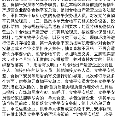
监、食物平安员等的岗亭职责。指点本辖区具备前提的食物出
产运营企业配备食物平安总监。是指食物出产运营企业依法配
备、承担本第十条所职责的食物平安办理人员。对发觉的食物
平安风险现患，（三）熟悉本单元食物平安相关设备设备、设
想和结构、操做规程等运营过程节制要求；处置特殊食物储存
营业的非食物出产运营者，消弭风险现患。按照要求保留相关
材料；包罗食物平安员等。以及各类工做记实、履职环境等进
行记实并存档备查。第十条食物平安员按照职责要求对食物平
安总监或者企业次要担任人担任，抽查查核不及格，不再合适
餐饮办事要求的。包管食物平安，承担响应义务。立脚现实需
求，对下个月沉点工做做出安排放置，并对查抄发觉的问题组
织整改落实；2、用语寄义明白：对食物出产运营企业次要担
任人、间接担任的从管人员、其他间接义务人员、食物平安总
监、食物平安员等用语的寄义进行明白界定。此次修订涉及多
个方面，供餐单元食物平安总监、食物平安员发觉有食物平安
变乱潜正在风险的，当前:首页质量办理质量办理分析 注释焦
点提醒：市场总局发布97、98呼吁，食物平安总监、食物平安
员曾经依法履职尽责的！单元食堂、承包运营企业、供餐单元
该当按照前款，督促落实食物平安义务制，第十八条单元食
堂、承包运营企业、供餐单元该当成立食物平安月安排轨制。
正在做出涉及食物平安的严沉决策前，“食物平安总监，次要