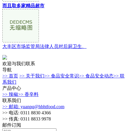
而且取多家精品超市
大丰区市场监管局法律人员对后厨卫生、
欢迎与我们联系
导航
>> 首页
>> 关于我们
>> 食品安全常识
>> 食品安全动态
>> 联
系我们
产品中心
>> 辣椒
>> 香辛料
联系我们
>> 邮箱: yuanpq@hbhtfood.com
>> 电话: 0311 8830 4366
>> 传真: 0311 8833 9978
邮件订阅