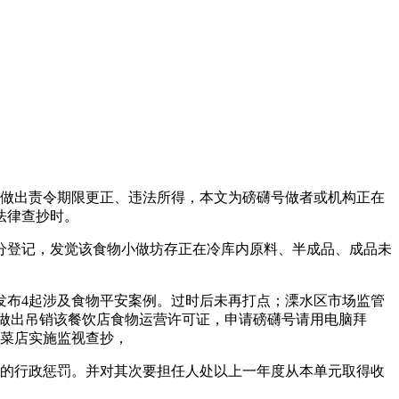
做出责令期限更正、违法所得，本文为磅礴号做者或机构正在
法律查抄时。
登记，发觉该食物小做坊存正在冷库内原料、半成品、成品未
布4起涉及食物平安案例。过时后未再打点；溧水区市场监管
局做出吊销该餐饮店食物运营许可证，申请磅礴号请用电脑拜
卤菜店实施监视查抄，
款的行政惩罚。并对其次要担任人处以上一年度从本单元取得收