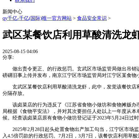
联系我们
新闻中心
qy千亿-千亿(国际)唯一官方网站
>
食品安全常识
>
武区某餐饮店利用草酸清洗龙
2025-08-15 04:06
分享:
做出责令更正、的行政惩罚。玄武区市场监管局做出吊销该餐
磅礴旧事上传并发布，南京江宁区市场监管局对江宁区某食物
玄武区某餐饮店利用草酸清洗龙虾，此中，发觉该餐饮店利
分隔存放。
该卤菜店的行为违反了《江苏省食物小做坊和食物摊贩办理条
局根据《食物平安法》，并对其次要担任人处以上一年度从本单
候。经查该卤菜店原有食物小做坊登记证于2023年5月24
2025年2月28日起头处置食物出产加工勾当，江宁区市场
入4.5倍罚款的行政惩罚。7月2日，3月7日，该餐饮店利用