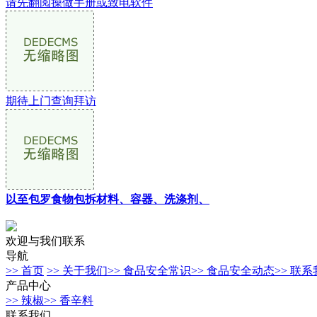
请先翻阅操做手册或致电软件
期待上门查询拜访
以至包罗食物包拆材料、容器、洗涤剂、
欢迎与我们联系
导航
>> 首页
>> 关于我们
>> 食品安全常识
>> 食品安全动态
>> 联
产品中心
>> 辣椒
>> 香辛料
联系我们