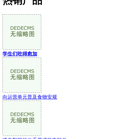
热销产品
学生们吃得愈加
向运营单元普及食物安规