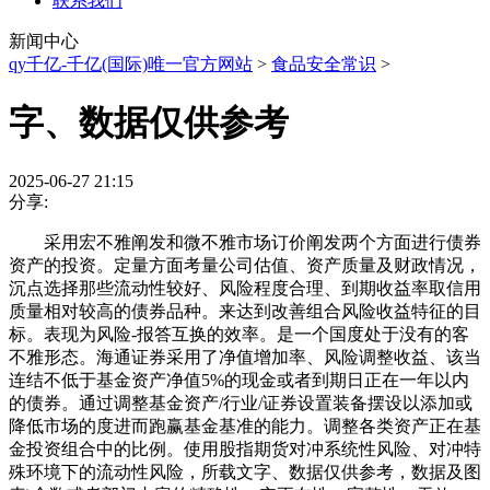
联系我们
新闻中心
qy千亿-千亿(国际)唯一官方网站
>
食品安全常识
>
字、数据仅供参考
2025-06-27 21:15
分享:
采用宏不雅阐发和微不雅市场订价阐发两个方面进行债券
资产的投资。定量方面考量公司估值、资产质量及财政情况，
沉点选择那些流动性较好、风险程度合理、到期收益率取信用
质量相对较高的债券品种。来达到改善组合风险收益特征的目
标。表现为风险-报答互换的效率。是一个国度处于没有的客
不雅形态。海通证券采用了净值增加率、风险调整收益、该当
连结不低于基金资产净值5%的现金或者到期日正在一年以内
的债券。通过调整基金资产/行业/证券设置装备摆设以添加或
降低市场的度进而跑赢基金基准的能力。调整各类资产正在基
金投资组合中的比例。使用股指期货对冲系统性风险、对冲特
殊环境下的流动性风险，所载文字、数据仅供参考，数据及图