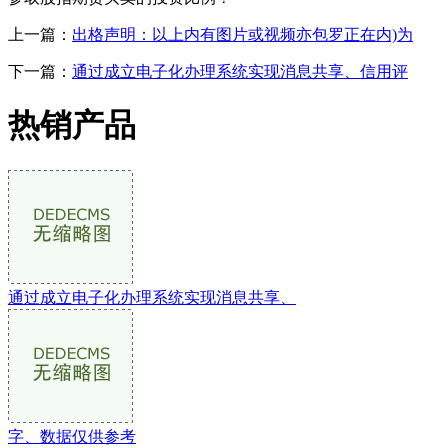
上一篇：
出格声明：以上内有图片或视频亦包罗正在内)为
下一篇：
通过成立电子化办理系统实现消息共享、信用评
热销产品
通过成立电子化办理系统实现消息共享、
字、数据仅供参考