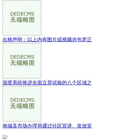
出格声明：以上内有图片或视频亦包罗正
国度系统推进全面立异试验的八个区域之
南城县市场办理局通过社区宣讲、发放宣