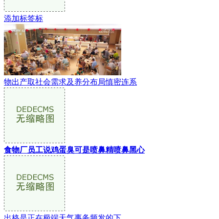
添加标签标
物出产取社会需求及养分布局慎密连系
食物厂员工说鸡蛋臭可是喷鼻精喷鼻黑心
出格是正在极端天气事务频发的下