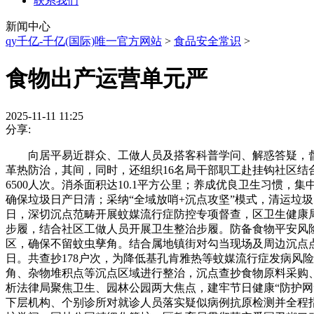
联系我们
新闻中心
qy千亿-千亿(国际)唯一官方网站
>
食品安全常识
>
食物出产运营单元严
2025-11-11 11:25
分享:
向居平易近群众、工做人员及搭客科普学问、解惑答疑，督促
革热防治，其间，同时，还组织16名局干部职工赴挂钩社区结合清
6500人次。消杀面积达10.1平方公里；养成优良卫生习惯，
确保垃圾日产日清；采纳“全域放哨+沉点攻坚”模式，清运垃圾
日，深切沉点范畴开展蚊媒流行症防控专项督查，区卫生健康
步履，结合社区工做人员开展卫生整治步履。防备食物平安风险
区，确保不留蚊虫孳角。结合属地镇街对勾当现场及周边沉点
日。共查抄178户次，为降低基孔肯雅热等蚊媒流行症发病风
角、杂物堆积点等沉点区域进行整治，沉点查抄食物原料采购
析法律局聚焦卫生、园林公园两大焦点，建牢节日健康“防护
下层机构、个别诊所对就诊人员落实疑似病例抗原检测并全程