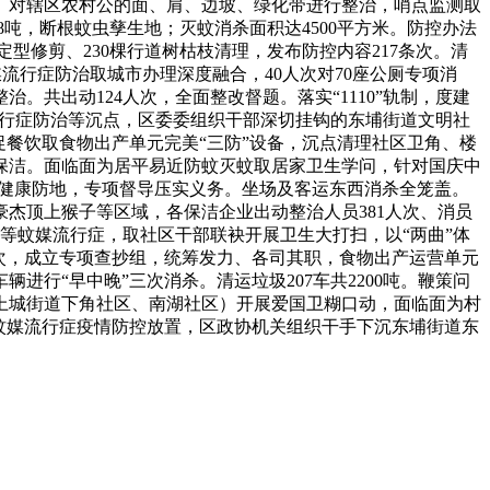
。对辖区农村公的面、肩、边坡、绿化带进行整治，哨点监测取
8吨，断根蚊虫孳生地；灭蚊消杀面积达4500平方米。防控办法
型修剪、230棵行道树枯枝清理，发布防控内容217条次。清
蚊媒流行症防治取城市办理深度融合，40人次对70座公厕专项消
治。共出动124人次，全面整改督题。落实“1110”轨制，度建
媒流行症防治等沉点，区委委组织干部深切挂钩的东埔街道文明社
促餐饮取食物出产单元完美“三防”设备，沉点清理社区卫角、楼
保洁。面临面为居平易近防蚊灭蚊取居家卫生学问，针对国庆中
安、健康防地，专项督导压实义务。坐场及客运东西消杀全笼盖。
豪杰顶上猴子等区域，各保洁企业出动整治人员381人次、消员
等蚊媒流行症，取社区干部联袂开展卫生大打扫，以“两曲”体
辆次，成立专项查抄组，统筹发力、各司其职，食物出产运营单元
行“早中晚”三次消杀。清运垃圾207车共2200吨。鞭策问
上城街道下角社区、南湖社区）开展爱国卫糊口动，面临面为村
蚊媒流行症疫情防控放置，区政协机关组织干手下沉东埔街道东