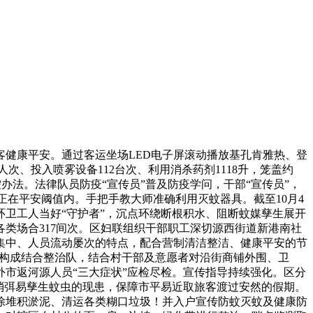
健康平安。通过客运坐场LED电子屏滚动播放基孔肯雅热、登
次、投入喷雾设备112台次、利用消杀药剂1118升，笼盖约
控办法。法律队员防疫“宣传员”普及防疫学问，干部“宣传员”，
正在平安阈值内。手把手教大师准确利用灭蚊器具。截至10月4
卫工人当好“守护者”，沉点环绕断根积水、阻断蚊媒孳生展开
类场合317间次。区妇联组织干部职工深切源西街道新港南社
集中、人员流动屡次的特点，配合营制清洁整洁、健康平安的节
众构成结合整治队，结合村干部及意愿者对沿街商铺外围、卫
市返河源人员“三大症状”应检尽检。宣传指导持续强化。区分
消弭易孳生蚊虫的现患，保障市平易近取旅客渡过安然的假期。
除堆积淤泥、清运各类糊口垃圾！并入户宣传防蚊灭蚊及健康防