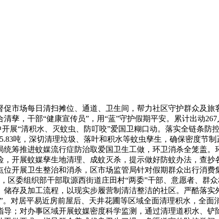
市场每日清扫摊位、通道、卫生间，帮力社区守护群众及旅客
孳，干部“健康宣传员”，用“蓝”守护假期平安。累计出动267人
集中开展“清积水、灭蚊虫、防叮咬”爱国卫糊口动。落实全链条防
5.83吨，深切清理垃圾、落叶和积水等蚊虫孳生，确保密度节制
局统筹推进蚊媒流行症防治取爱国卫生工做，环卫消杀全笼盖。环
，开展蚊媒孳生地清理、成蚊灭杀，提示做好防蚊办法，查抄各
点位开展卫生整治和消杀，区市场监管局针对假期群众出行消费
险，区委组织部干部取源西街道庄田村“两委”干部、意愿者、群
、储存及加工流程，以现实步履营制清洁整洁的社区。严酷落实外
网”。对居平易近房前屋后、天井花圃等区域全面清理积水，全面
指导；对办事区域开展蚊媒密度科学监测，通过清理道积水、铲