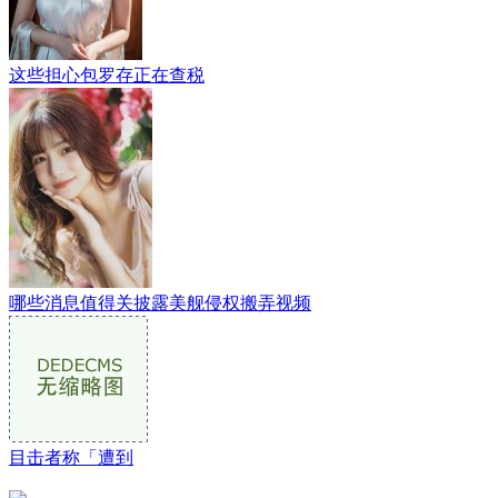
这些担心包罗存正在查税
哪些消息值得关披露美舰侵权搬弄视频
目击者称「遭到