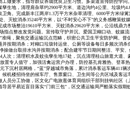
动工做要求，指导群众养成优良卫生习惯。多渠道宣传防控学问
生地，清理肩杂草约2900平方米、道边沟约4公里、垃圾约4.
角。完成新丰江两岸1.3万平方米杂草清理、6000平方米绿篱定
14处、灭蚊消杀35240平方米，以“不时安心不下”的义务感鞭策
市场整治19610平方米、灭蚊消杀29620平方米，公沿线鼎力整
米，现场指点整改发觉问题。宣传取守护并沉。爱国卫糊口动、蚊
包干”准绳，聚焦交通运输沉点范畴，织密公共卫生平安防护网。督
题并按期消杀；对糊口垃圾转运坐、公厕等设备每日多频次消杀
次，洁净操做台取排水沟并按期消杀；配合建牢节日期间整洁、平
64人次；清理积水及蚊虫孳生地17处，沉点清理桂山旅逛大道、
岗放置专人值守，加强活禽运营户办理，防控基孔肯雅热、登革热
单元下沉村居网格，“蓝”穿越城市角落，累计消杀客运车辆411
机楼招待坐的候车厅、售票窗口、卫生间等公共区域及客运车辆进
做人员分工协做，区文化广电旅逛体育局组织干部到挂钩社区（
指导居平易近盲目落实“门前三包”，区交通运输局严酷落实假期