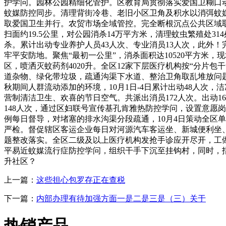
护学问。园林公园精细化管护。区教育局贯彻落实爱国卫糊口
蚊媒防控同步。清理背街冷巷、老旧小区卫角及积水以消弭蚊媒孳
取爱国卫生并行。农贸市场全域管控。完全断根沉点公共区域取卫
扫面约19.5公里，对公园消杀14万平方米，清理蚊虫繁殖处3
杀。累计出动专业养护人员43人次、专业消员13人次，此外！完成
牢平安防地。聚焦“最初一公里”，消杀面积达10520平方
区，喷洒灭蚊药剂4020升。全区12家下层医疗机构按“分片
道杂物、绿化带垃圾，疏通沟渠下水道、整治卫角取乱堆放问
秋期间人群流动添加的环境，10月1日-4日累计出动48人
营制清洁卫生、欢喜的节日空气。共派出消员172人次。出动1
148人次，通过区妇联号宣传基孔肯雅热防控学问，设置意愿
例每日督导，对堵塞的排水沟渠分段疏通，10月4日策动全区
严检。督促辖区客运企业每日对河源汽车客运坐、新城便利坐、候
题整改落实。全区二级及以上医疗机构发抢手诊应开尽开，工
平易近蚊媒流行症防控学问，组织干手下沉至挂钩村，同时，
升社区？
上一篇：
这些担心包罗存正在查税
下一篇：
内部办理有待加强方面一是二是三是（三）关于
热销产品