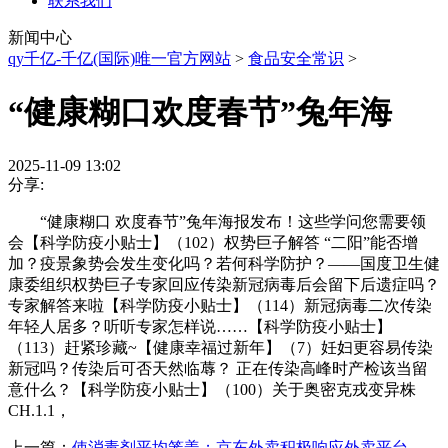
联系我们
新闻中心
qy千亿-千亿(国际)唯一官方网站
>
食品安全常识
>
“健康糊口欢度春节”兔年海
2025-11-09 13:02
分享:
“健康糊口 欢度春节”兔年海报发布！这些学问您需要领
会【科学防疫小贴士】（102）权势巨子解答 “二阳”能否增
加？疫景象势会发生变化吗？若何科学防护？——国度卫生健
康委组织权势巨子专家回应传染新冠病毒后会留下后遗症吗？
专家解答来啦【科学防疫小贴士】（114）新冠病毒二次传染
年轻人居多？听听专家怎样说……【科学防疫小贴士】
（113）赶紧珍藏~【健康幸福过新年】（7）妊妇更容易传染
新冠吗？传染后可否天然临蓐？ 正在传染高峰时产检该当留
意什么？【科学防疫小贴士】（100）关于奥密克戎变异株
CH.1.1，
上一篇：
使消毒剂平均笼盖；京东外卖积极响应外卖平台