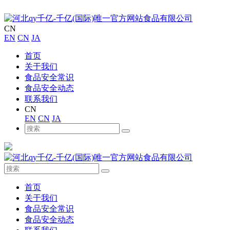
CN
EN
CN
JA
首页
关于我们
食品安全常识
食品安全动态
联系我们
CN
EN
CN
JA
首页
关于我们
食品安全常识
食品安全动态