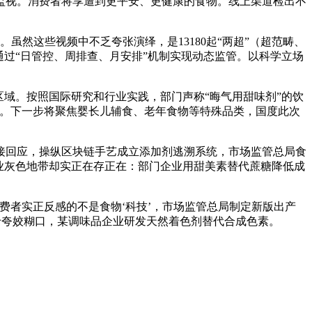
视。消费者将享遭到更平安、更健康的食物。线上渠道检出不
然这些视频中不乏夸张演绎，是13180起“两超”（超范畴、
通过“日管控、周排查、月安排”机制实现动态监管。以科学立场
域。按照国际研究和行业实践，部门声称“晦气用甜味剂”的饮
节。下一步将聚焦婴长儿辅食、老年食物等特殊品类，国度此次
接回应，操纵区块链手艺成立添加剂逃溯系统，市场监管总局食
业灰色地带却实正在存正在：部门企业用甜美素替代蔗糖降低成
者实正反感的不是食物‘科技’，市场监管总局制定新版出产
于夸姣糊口，某调味品企业研发天然着色剂替代合成色素。