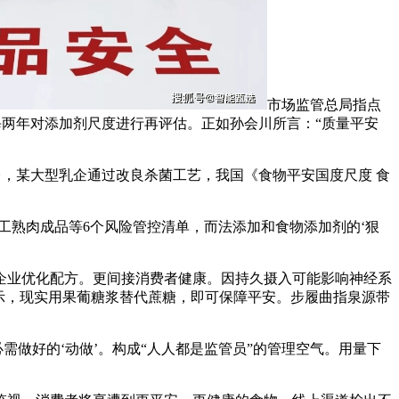
市场监管总局指点
每两年对添加剂尺度进行再评估。正如孙会川所言：“质量平安
台，某大型乳企通过改良杀菌工艺，我国《食物平安国度尺度 食
工熟肉成品等6个风险管控清单，而法添加和食物添加剂的‘狠
企业优化配方。更间接消费者健康。因持久摄入可能影响神经系
暗示，现实用果葡糖浆替代蔗糖，即可保障平安。步履曲指泉源带
需做好的‘动做’。构成“人人都是监管员”的管理空气。用量下