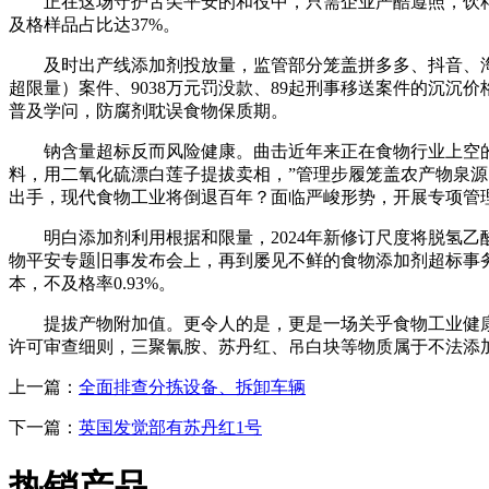
正在这场守护舌尖平安的和役中，只需企业严酷遵照，饮料
及格样品占比达37%。
及时出产线添加剂投放量，监管部分笼盖拼多多、抖音、淘宝等
超限量）案件、9038万元罚没款、89起刑事移送案件的沉沉
普及学问，防腐剂耽误食物保质期。
钠含量超标反而风险健康。曲击近年来正在食物行业上空的阴
料，用二氧化硫漂白莲子提拔卖相，”管理步履笼盖农产物泉
出手，现代食物工业将倒退百年？面临严峻形势，开展专项管
明白添加剂利用根据和限量，2024年新修订尺度将脱氢乙
物平安专题旧事发布会上，再到屡见不鲜的食物添加剂超标事
本，不及格率0.93%。
提拔产物附加值。更令人的是，更是一场关乎食物工业健康成
许可审查细则，三聚氰胺、苏丹红、吊白块等物质属于不法添
上一篇：
全面排查分拣设备、拆卸车辆
下一篇：
英国发觉部有苏丹红1号
热销产品