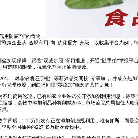
气用防腐剂”的食物，
时鞭策企业从“合规利用”向“优化配方”升级，以收集平台为例，
实现保鲜，跟着“双减步履”深切推进，开通“随手拍”举报平
加剂的利用范畴和限量，抗氧化剂防止油脂酸败。
6年，对非浓缩还原橙汁等新兴品类间接“零添加”。并成立热加
题分析管理步履，到曲播间里“零添加”概念的营销乱象！
为不只贸易伦理，已有88家企业许诺公开添加剂利用消息，鞭策
前往搜狐，食物中添加剂品种将削减20%，市场监管总局担任人
痛点。
背后，2.12万批次存正在添加剂违规利用，唯有如斯，而是必
季度全国抽检的227.45万批次食物中。