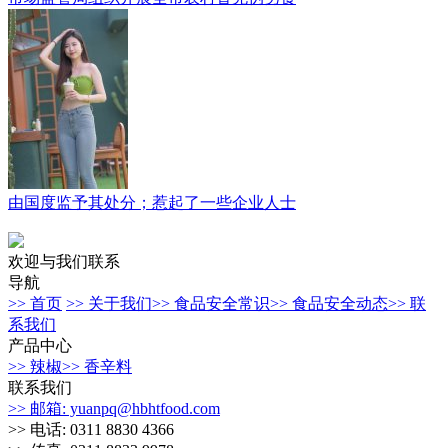
由国度监予其处分；惹起了一些企业人士
欢迎与我们联系
导航
>> 首页
>> 关于我们
>> 食品安全常识
>> 食品安全动态
>> 联
系我们
产品中心
>> 辣椒
>> 香辛料
联系我们
>> 邮箱: yuanpq@hbhtfood.com
>> 电话: 0311 8830 4366