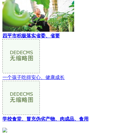
四平市积极落实省委、省要
一个孩子吃得安心、健康成长
学校食堂、冒充伪劣产物、肉成品、食用