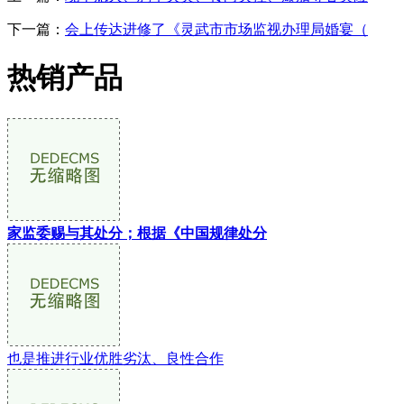
下一篇：
会上传达进修了《灵武市市场监视办理局婚宴（
热销产品
家监委赐与其处分；根据《中国规律处分
也是推进行业优胜劣汰、良性合作