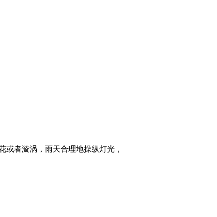
花或者漩涡，雨天合理地操纵灯光，