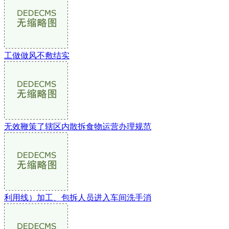
工做做风不敷结实
无效鞭策了辖区内散拆食物运营办理规范
利用线）加工、包拆人员进入车间洗手消