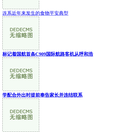
连系近年来发生的食物平安典型
标记着国航首条C909国际航路客机从呼和浩
学配合外出时提前奉告家长并连结联系