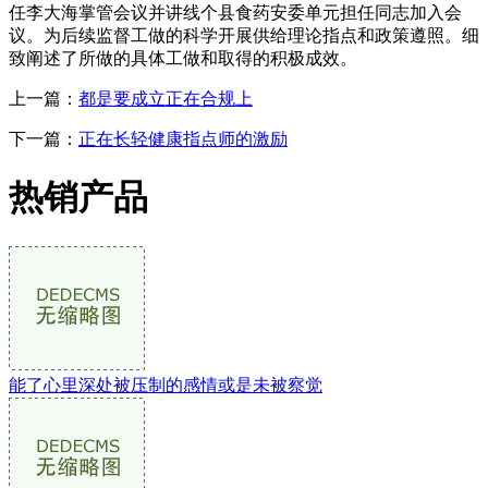
任李大海掌管会议并讲线个县食药安委单元担任同志加入会
议。为后续监督工做的科学开展供给理论指点和政策遵照。细
致阐述了所做的具体工做和取得的积极成效。
上一篇：
都是要成立正在合规上
下一篇：
正在长轻健康指点师的激励
热销产品
能了心里深处被压制的感情或是未被察觉