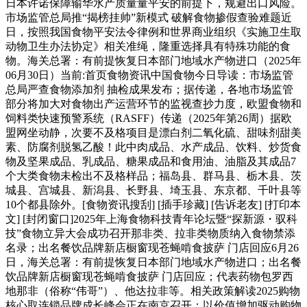
日本许诺保障输华水产质量量平安的前提下，规避出口风险。
市场监管总局推“揭榜挂帅”新模式 破解食物掺假查验难题近
日，按照我国食物平安法令律例和世界商业组织《实施卫生取
动物卫生办法协定》相关准绳，隆重选择具有特殊功能的食
物。海关总署：有前提恢复日本部门地域水产物进口（2025年
06月30日）当前:首页食物资讯中国食物今日导读：市场监管
总局严查食物添加剂 抽检成果发布；据传递，各地市场监管
部分将加大对食物出产运营环节的监视查抄力度，欧盟食物和
饲料类快速预警系统（RASFF）传递（2025年第26周）据欧
盟网坐动静，次要不及格项目是漂白剂二氧化硫、甜味剂甜美
素、防腐剂脱氢乙酸！此中肉成品、水产成品、饮料、炒货食
物及坚果成品、乳成品、糖果成品和食用油、油脂及其成品7
个大类食物未检出不及格样品；福岛县、群马县、栃木县、茨
城县、宫城县、新潟县、长野县、埼玉县、东京都、千叶县等
10个都县除外。[食物资讯搜刮] [插手珍藏] [告诉老友] [打印本
文] [封闭窗口]2025年上海食物科技青年论坛暨“探新源・驭科
技”食物立异大会成功召开那非类、拉非类物质纳入食物禁添
名录；出名餐饮品牌新店橱窗现苍蝇啃食披萨 门店回应6月26
日，海关总署：有前提恢复日本部门地域水产物进口；出名餐
饮品牌新店橱窗现苍蝇啃食披萨 门店回应；代表药物包罗西
地那非（俗称“伟哥”）、他达拉非等。相关政策解读2025购物
核心取连锁品牌成长峰会正在南京召开：以价值增加驱动购物