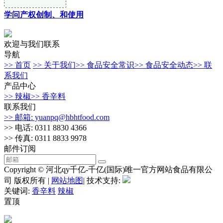
学问产权创制、和使用
欢迎与我们联系
导航
>> 首页
>> 关于我们
>> 食品安全常识
>> 食品安全动态
>> 联
系我们
产品中心
>> 辣椒
>> 香辛料
联系我们
>> 邮箱: yuanpq@hbhtfood.com
>> 电话: 0311 8830 4366
>> 传真: 0311 8833 9978
邮件订阅
Copyright © 河北qy千亿-千亿(国际)唯一官方网站食品有限公
司 版权所有 |
网站地图
| 技术支持:
关键词:
香辛料
辣椒
置顶