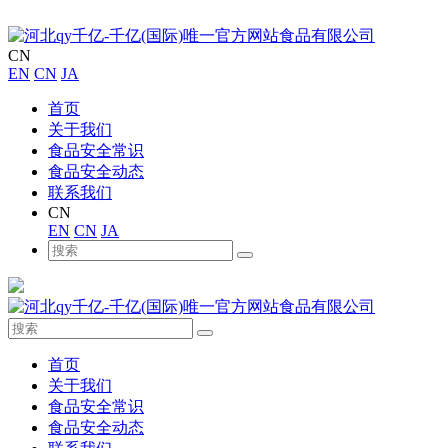
CN
EN
CN
JA
首页
关于我们
食品安全常识
食品安全动态
联系我们
CN
EN
CN
JA
首页
关于我们
食品安全常识
食品安全动态