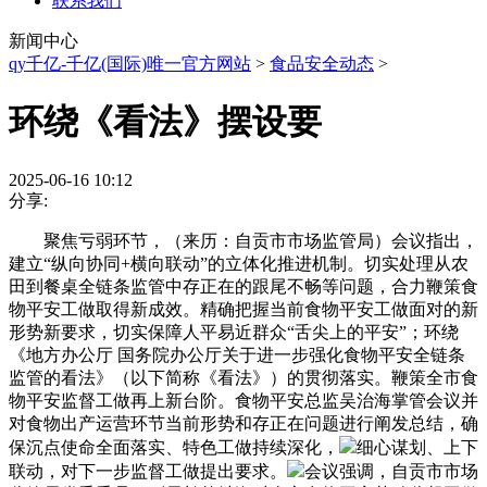
联系我们
新闻中心
qy千亿-千亿(国际)唯一官方网站
>
食品安全动态
>
环绕《看法》摆设要
2025-06-16 10:12
分享:
聚焦亏弱环节，（来历：自贡市市场监管局）会议指出，
建立“纵向协同+横向联动”的立体化推进机制。切实处理从农
田到餐桌全链条监管中存正在的跟尾不畅等问题，合力鞭策食
物平安工做取得新成效。精确把握当前食物平安工做面对的新
形势新要求，切实保障人平易近群众“舌尖上的平安”；环绕
《地方办公厅 国务院办公厅关于进一步强化食物平安全链条
监管的看法》（以下简称《看法》）的贯彻落实。鞭策全市食
物平安监督工做再上新台阶。食物平安总监吴治海掌管会议并
对食物出产运营环节当前形势和存正在问题进行阐发总结，确
保沉点使命全面落实、特色工做持续深化，
细心谋划、上下
联动，对下一步监督工做提出要求。
会议强调，自贡市市场