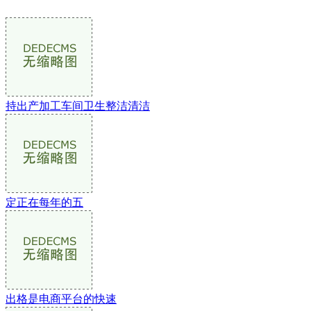
持出产加工车间卫生整洁清洁
定正在每年的五
出格是电商平台的快速