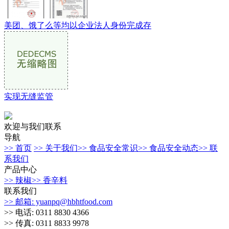
美团、饿了么等均以企业法人身份完成存
实现无缝监管
欢迎与我们联系
导航
>> 首页
>> 关于我们
>> 食品安全常识
>> 食品安全动态
>> 联
系我们
产品中心
>> 辣椒
>> 香辛料
联系我们
>> 邮箱: yuanpq@hbhtfood.com
>> 电话: 0311 8830 4366
>> 传真: 0311 8833 9978