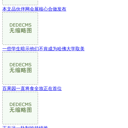
本文品伙伴网会展核心合做发布
一些学生暗示他们不肯成为哈佛大学取美
百果园一直将食全放正在首位