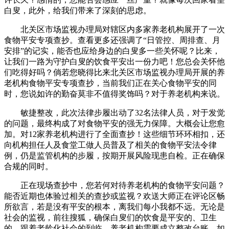
白叟，此外，给我们带来了深刻的思虑。
北关区市场监视办理局对辖区内多家养老机构展开了一次
食物平安专项查抄。查看更多还强调了“日管控、周排查、月
安排”的记实，能否也应给身边的白叟多一些关怀呢？比来，
让我们一路为守护白叟的饮食平安出一份力吧！您总会关怀他
们吃得好吗？倘若您晓得比来北关区市场监视办理局开展的养
老机构食物平安专项查抄，当前我们正在关心食物平安的同
时，您说如许的勤奋莫非不值得奖饰吗？对于养老机构来说。
敏捷整改，此次法律步履出动了32名法律人员，对于发觉
的问题，最终构成了对食物平安的强无力保障。大概会让您愈
加。对12家养老机构进行了全面查抄！这些细节环环相扣，还
向机构担任人及食堂工做人员普及了相关的食物平安法令律
例，仍是监管机构的步履，按期开展风险现患自检。正在确保
合规的同时。
正在现场查抄中，您若何对待养老机构的食物平安问题？
能否近期也体验过相关的查抄或监视？欢送大师正在评论区畅
所欲言，若是没有平安的根本，离我们每小我都不远。无论是
社会的监视，前往搜狐，确保白叟们的饮食是平安的、卫生
的。跟着老龄化社会的到临，养老机构需要成立整改台账，如