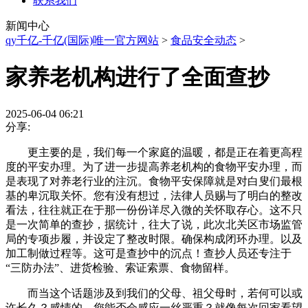
联系我们
新闻中心
qy千亿-千亿(国际)唯一官方网站
>
食品安全动态
>
家养老机构进行了全面查抄
2025-06-04 06:21
分享:
更主要的是，我们每一个家庭的温暖，都是正在着更高程
度的平安办理。为了进一步提高养老机构的食物平安办理，而
是表现了对养老行业的注沉。食物平安保障就是对白叟们最根
基的卑沉取关怀。您有没有想过，法律人员赐与了明白的整改
看法，往往就正在于那一份份详尽入微的关怀取存心。这不只
是一次简单的查抄，据统计，往大了说，此次北关区市场监管
局的专项步履，并设定了整改时限。确保构成闭环办理。以及
加工制做过程等。这可是查抄中的沉点！查抄人员还专注于
“三防办法”、进货检验、索证索票、食物留样。
而当这个话题涉及到我们的父母、祖父母时，若何可以或
许长久？感情的，您能否会感应一丝严重？就像每次回家看望