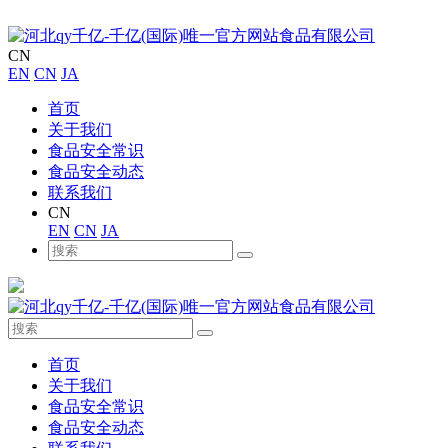
CN
EN
CN
JA
首页
关于我们
食品安全常识
食品安全动态
联系我们
CN
EN
CN
JA
首页
关于我们
食品安全常识
食品安全动态