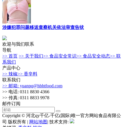
涉嫌犯罪问题移送查察机关依法审查告状
欢迎与我们联系
导航
>> 首页
>> 关于我们
>> 食品安全常识
>> 食品安全动态
>> 联
系我们
产品中心
>> 辣椒
>> 香辛料
联系我们
>> 邮箱: yuanpq@hbhtfood.com
>> 电话: 0311 8830 4366
>> 传真: 0311 8833 9978
邮件订阅
Copyright © 河北qy千亿-千亿(国际)唯一官方网站食品有限公
司 版权所有 |
网站地图
| 技术支持: