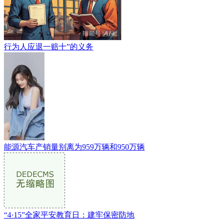
行为人应退一赔十”的义务
能源汽车产销量别离为959万辆和950万辆
“4·15”全家平安教育日：建牢保密防地