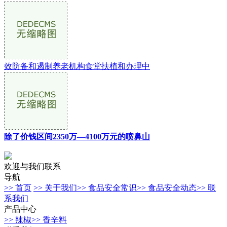
效防备和遏制养老机构食堂扶植和办理中
除了价钱区间2350万—4100万元的喷鼻山
欢迎与我们联系
导航
>> 首页
>> 关于我们
>> 食品安全常识
>> 食品安全动态
>> 联
系我们
产品中心
>> 辣椒
>> 香辛料