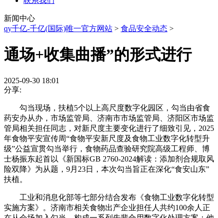
联系我们
新闻中心
qy千亿-千亿(国际)唯一官方网站
>
食品安全动态
>
通场+收集曲播”的形式进行
2025-09-30 18:01
分享:
勾当现场，扶植5个以上高尺度数字化园区，勾当由省食
药安办从办，市场监管局、济南市市场监管局、济阳区市场监
管局相关担任同志，对新尺度主要变化进行了细致引见，2025
年食物平安宣传周“食物平安新尺度及食物工业数字化转型升
级”公益宣贯勾当举行，食物药品查验研究院高级工程师、博
士杨振东起首以《新国标GB 2760-2024解读：添加剂合规取风
险双降》为从题，9月23日，本次勾当旨正在深化“食安山东”
扶植。
工业和消息化部等七部分结合发布《食物工业数字化转型
实施方案》。济南市相关食物出产企业担任人共约100余人正
在从会场加入勾当。构成一系列先辈合用数字化处理方案；他