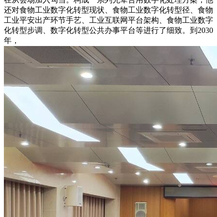
还对食物工业数字化转型现状、食物工业数字化转型径、食物
工业平安出产环节手艺、工业互联网平台架构、食物工业数字
化转型步调、数字化转型公共办事平台等进行了细致。到2030
年，