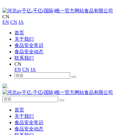
CN
EN
CN
JA
首页
关于我们
食品安全常识
食品安全动态
联系我们
CN
EN
CN
JA
首页
关于我们
食品安全常识
食品安全动态