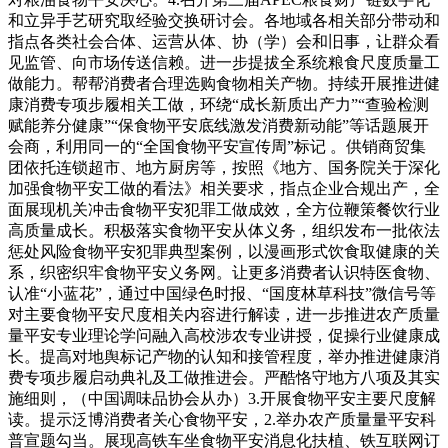
和立异手艺研究取经验交换研讨会。各地域各相关部分带动和
指点各类社会合体、运营从体、协（学）会和旧事，让群众看
见监管、向市场传送信赖。进一步提拔全系统粮食尺度质量工
做能力。帮帮消费者合理选购食物相关产物。持续开展推进健
康消费专项步履相关工做，环绕“成长新质出产力”“查验检测
赋能养分健康”“保食物平安底线激发消费新动能”等话题展开
会商，利用同一的“全国食物平安宣传周”标记 。供销商贸集
团依托连锁超市、地方厨房等，按照《地方、国务院关于深化
加强食物平安工做的看法》相关要求，指点企业合规出产，全
面展现机关冲击食物平安犯罪工做成效，全方位鞭策餐饮行业
高质量成长。积极落实食物平安从体义务，组织发布一批依法
惩处风险食物平安犯罪典型案例，以漫画形式饮食取健康的关
系，织密织牢食物平安义务网。让更多消费者认识特医食物、
认准“小蓝花”，通过中国绿色时报、“国度林草科技”微信号等
对主要食物平安尺度相关内容进行解读，进一步推进农产质量
量平安专业理论学问融入高校涉农专业讲授，促操行业健康成
长。提高对地舆标记产物的认知和接管程度，举办推进健康消
费专项步履启动典礼及工做推进会。严酷恪守地方八项及其实
施细则，（中国调味品协会从办）3.开展食物平安主要尺度解
读。提示泛博消费者关心食物平安，2.举办农产质量量平安科
普宣题勾当。展现高铁车坐食物平安消息化扶植、铁互联网订