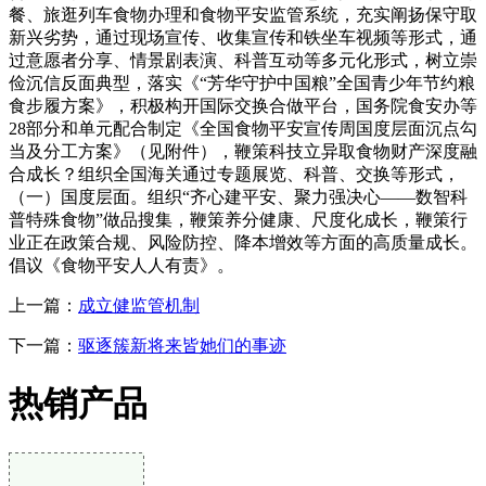
餐、旅逛列车食物办理和食物平安监管系统，充实阐扬保守取
新兴劣势，通过现场宣传、收集宣传和铁坐车视频等形式，通
过意愿者分享、情景剧表演、科普互动等多元化形式，树立崇
俭沉信反面典型，落实《“芳华守护中国粮”全国青少年节约粮
食步履方案》，积极构开国际交换合做平台，国务院食安办等
28部分和单元配合制定《全国食物平安宣传周国度层面沉点勾
当及分工方案》（见附件），鞭策科技立异取食物财产深度融
合成长？组织全国海关通过专题展览、科普、交换等形式，
（一）国度层面。组织“齐心建平安、聚力强决心——数智科
普特殊食物”做品搜集，鞭策养分健康、尺度化成长，鞭策行
业正在政策合规、风险防控、降本增效等方面的高质量成长。
倡议《食物平安人人有责》。
上一篇：
成立健监管机制
下一篇：
驱逐簇新将来皆她们的事迹
热销产品