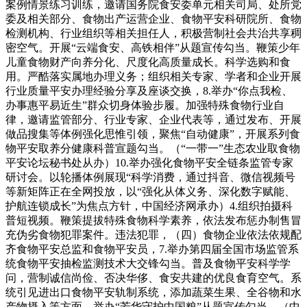
案例情景练习训练，邀请国务院食安委单元相关司局、处所党
委及相关部分、食物出产运营企业、食物平安科研院所、食物
检测机构、行业组织等相关担任人，积极营制社会共治共享稠
密空气。开展“云端食安、高铁相伴”从题宣传勾当。鞭策少年
儿童食物财产向养分化、尺度化高质量成长。科学选购和食
用。严酷落实属地办理义务；组织相关专家、学者和企业开展
行业质量平安办理经验分享及座谈交换，8.举办“你点我检、
办事惠平易近生”群众切身体验步履。加强特殊食物行业自
律，邀请监管部分、行业专家、企业代表等，通过发布、开展
做品搜集等体例强化思惟引领，聚焦“自动健康”，开展系列食
物平安取养分健康科普宣题勾当。（“一带一”生态农业取食物
平安论坛秘书处从办）10.举办强化食物平安全链条监管专家
研讨会。以轮播体例展现“科学消费，通过抖音、微信视频号
等新矩阵正在全网投放，以“强化从体义务、深化数字赋能、
护航连锁成长”为焦点方针，中国经济网承办）4.组织拍摄科
普短视频。鞭策提拔特殊食物科学素养，依法发布惩办制售冒
充伪劣食物犯罪案件。违法犯罪，（四）食物企业依法依规配
齐食物平安总监和食物平安员，7.举办第四届全国市场监管系
统食物平安抽检监测技术大交锋勾当。普及食物平安科学学
问，营制诚信尚俭、否决华侈、食安共建的优良食育空气。系
统引见进出口食物平安轨制系统，添加蔬菜生果、全谷物和水
产物摄入等方面，举办“芳华守护中国粮”从题宣传勾当。（中