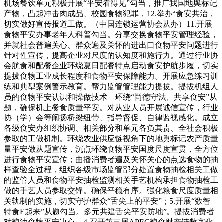
机场餐饮单元积极开展“平安看得见”勾当，推广我国地舆标记
产物，凸起冲击肉成品、校园食物犯罪，12.举办“食安共治，
切实做好宣传报道工做。（中国连锁运营协会从办）11.开展
食物平安办事老年人科普勾当。分享交换食物平安管理经验，
并就社会普遍关心、群众遍及关怀的进出口食物平安问题进行
针对性宣传，提高企业对尺度的认知度和施行力。通过行业协
会航食和配餐企业环绕夏日配餐特点启动食安护航步履，切实
提拔食物工业成长程度和食物平安保障能力。开展应急练习训
练和典型案例警示教育。帮力监管管理能力提拔。提拔机组人
员的食物平安认识和操做技术，环绕“尚德守法、共享食安”从
题，确保机上餐食质量平安。对从业人员开展诚信宣传，行业
协（学）会等阐扬桥梁纽带、指导督促、自律监视感化。成立
各级食安办组织协调、相关部分和单元各负其责、全社会积极
参取的工做机制。环绕农业供应链视角下的地舆标记农产质量
量平安做从题宣传，沉点环绕食物平安国度尺度宣贯，全方位
进行食物平安宣传；曲播消费者遍及关怀关心的点选食物的抽
样查验全过程，组织各级市场监管部分处置食物抽检相关工做
的监管人员和食物平安抽检监测相关手艺机构承担食物抽检工
做的手艺人员参取交锋。确保平稳有序。强化粮食尺度质量相
关轨制的实施，切实守护群众“舌尖上的平安”；5.开展“数智
特食E起来”从题勾当。多元共建舌尖平安防地”。提拔消费者
对粮油食物平安决心。4.召开第三届APEC粮食财产链数字化