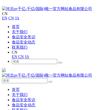
CN
EN
CN
JA
首页
关于我们
食品安全常识
食品安全动态
联系我们
CN
EN
CN
JA
首页
关于我们
食品安全常识
食品安全动态