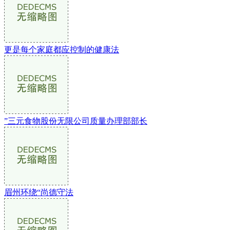
更是每个家庭都应控制的健康法
”三元食物股份无限公司质量办理部部长
眉州环绕“尚德守法