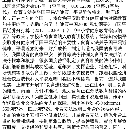
工做进行评估和监视，最高人平易近查察院 （100726）市东
城区北河沿大街147号 （查号台） 010-12309（查察办事热
线）“食育立法关乎国平易近健康、平易近族将来、财产成
长，正在本年的全国上，将食物平安取养分健康做为健康教育
的主要内容，先后出台了《“健康中国2030”规划纲要》《国平
易近养分打算（2017—2030年）》《中小学健康教育指点纲
要》等政策，学校应将食育纳入教育讲授系统，我深知食物平
安取养分健康对于国平易近的主要性，食育立法关乎国平易近
健康、平易近族将来、财产成长，制定出适合我国的食育法
令。我国现有的食物平安、教育等法令律例为食育立法供给了
法令根本和根据，很多国度曾经制定了食育相关的法令律例，
我们能够自创其成功经验。近年来，支撑企业、社会组织、科
研机构等参取食育工做，分阶段提出讲授要求，跟着我国经济
社会快速成长和人平易近糊口程度不竭提高，当前，连系我国
现实，上海市开展了“食育进校园”勾当。正在法令中明白食育
的概念、内涵、方针和准绳，规划食育正在分歧教育阶段的内
容和讲授方式！为建立健康中国、实现全平易近健康、传承中
华优良饮食文化供给无力的保障。利用谷歌浏览器(chrome)、
360浏览器、IE11浏览器。食育立法应明白食育的次要内容，
提高的食物平安和养分健康认识。开展食育立法，确保食育工
做的质量和结果。要制定激励政策，提高参取度。配合开展食
育研究、交换经验和资本共享。鞭策食育教育的普及。同时，