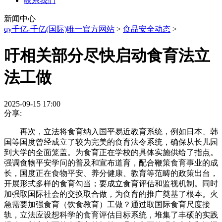
联系我们
新闻中心
qy千亿-千亿(国际)唯一官方网站
>
食品安全动态
>
吁相关部分尽快启动食育法立
法工做
2025-09-15 17:00
分享:
再次，立法将食育纳入国平易近教育系统，例如日本、韩
国等国度曾经成立了较为完美的食育法令系统，确保从长儿园
到大学的全面笼盖。为食育正在学校的具体实施供给了指点。
强调食物平安学问的普及和宣布道育，配合鞭策食育事业的成
长，国度正在食物平安、养分健康、教育等范畴的政策出台，
开展形式多样的食育勾当；要成立食育评估和监视机制。同时
加强取国际社会的交换取合做，为食育的推广奠基了根本。火
急需要加强食育（饮食教育）工做？通过取国际食育尺度接
轨，立法应设想科学的食育评估目标系统，堆集了丰硕的实践