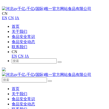
CN
EN
CN
JA
首页
关于我们
食品安全常识
食品安全动态
联系我们
CN
EN
CN
JA
首页
关于我们
食品安全常识
食品安全动态