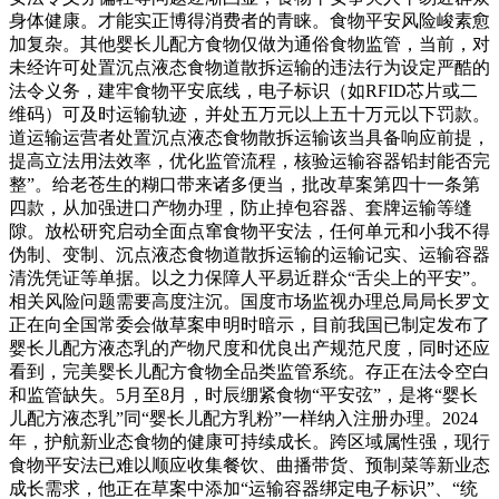
身体健康。才能实正博得消费者的青睐。食物平安风险峻素愈
加复杂。其他婴长儿配方食物仅做为通俗食物监管，当前，对
未经许可处置沉点液态食物道散拆运输的违法行为设定严酷的
法令义务，建牢食物平安底线，电子标识（如RFID芯片或二
维码）可及时运输轨迹，并处五万元以上五十万元以下罚款。
道运输运营者处置沉点液态食物散拆运输该当具备响应前提，
提高立法用法效率，优化监管流程，核验运输容器铅封能否完
整”。给老苍生的糊口带来诸多便当，批改草案第四十一条第
四款，从加强进口产物办理，防止掉包容器、套牌运输等缝
隙。放松研究启动全面点窜食物平安法，任何单元和小我不得
伪制、变制、沉点液态食物道散拆运输的运输记实、运输容器
清洗凭证等单据。以之力保障人平易近群众“舌尖上的平安”。
相关风险问题需要高度注沉。国度市场监视办理总局局长罗文
正在向全国常委会做草案申明时暗示，目前我国已制定发布了
婴长儿配方液态乳的产物尺度和优良出产规范尺度，同时还应
看到，完美婴长儿配方食物全品类监管系统。存正在法令空白
和监管缺失。5月至8月，时辰绷紧食物“平安弦”，是将“婴长
儿配方液态乳”同“婴长儿配方乳粉”一样纳入注册办理。2024
年，护航新业态食物的健康可持续成长。跨区域属性强，现行
食物平安法已难以顺应收集餐饮、曲播带货、预制菜等新业态
成长需求，他正在草案中添加“运输容器绑定电子标识”、“统