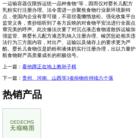
一运输容器仅限拆运统一品种食物”等，因而仅对婴长儿配方
乳粉实行注册办理。法令需进一步聚焦食物行业新环境新特
点，使国内企业有章可循，不容丝毫懒惰放松。强化收集平台
监管义务，查抄组听到了各方反映的对食物平安法进行全面点
窜完美的呼声。此次修法次要了对沉点液态食物道散拆运输加
强监管、将婴长儿配方液态乳纳入注册办理、峻厉惩处相关违
法行为三方面内容，对出产、运输以及储存上的要求更为严
酷。婴长儿食物仅是奶粉和液体奶实行注册办理，出以力量护
航食物财产高质量成长的积极信号。
上一篇：
看他蹲正在地上教孙子棋
下一篇：
贵州、河南、山西等3省份物价持续六个落
热销产品