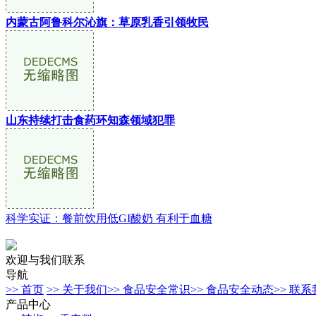
内蒙古阿鲁科尔沁旗：草原乳香引领牧民
山东持续打击食药环知森领域犯罪
科学实证：餐前饮用低GI酸奶 有利于血糖
欢迎与我们联系
导航
>> 首页
>> 关于我们
>> 食品安全常识
>> 食品安全动态
>> 联
产品中心