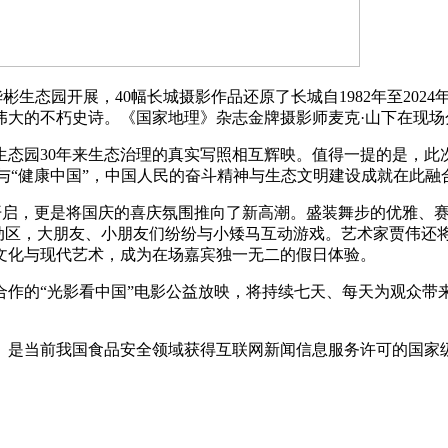
彬生态园开展，40幅长城摄影作品还原了长城自1982年至202
伟大的不朽史诗。《国家地理》杂志金牌摄影师麦克·山下在现场
园30年来生态治理的真实写照相互辉映。值得一提的是，此
”与“健康中国”，中国人民的奋斗精神与生态文明建设成就在此融
步开启，更是将国庆的喜庆氛围推向了新高潮。盛装舞步的优雅、
动区，大朋友、小朋友们纷纷与小矮马互动游戏。艺术家贾伟还将
文化与现代艺术，成为在场嘉宾独一无二的假日体验。
合作的“光影看中国”电影公益放映，将持续七天、每天为观众
是当前我国食品安全领域获得互联网新闻信息服务许可的国家